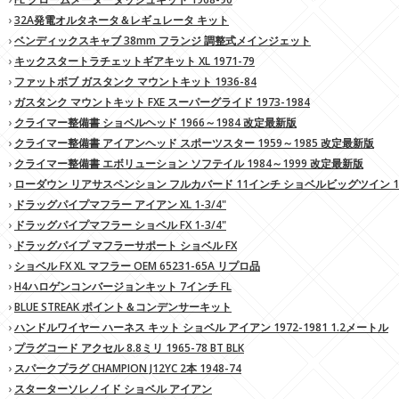
›
32A発電オルタネータ＆レギュレータ キット
›
ベンディックスキャブ 38mm フランジ 調整式メインジェット
›
キックスタートラチェットギアキット XL 1971-79
›
ファットボブ ガスタンク マウントキット 1936-84
›
ガスタンク マウントキット FXE スーパーグライド 1973-1984
›
クライマー整備書 ショベルヘッド 1966～1984 改定最新版
›
クライマー整備書 アイアンヘッド スポーツスター 1959～1985 改定最新版
›
クライマー整備書 エボリューション ソフテイル 1984～1999 改定最新版
›
ローダウン リアサスペンション フルカバード 11インチ ショベルビッグツイン 197
›
ドラッグパイプマフラー アイアン XL 1-3/4"
›
ドラッグパイプマフラー ショベル FX 1-3/4"
›
ドラッグパイプ マフラーサポート ショベル FX
›
ショベル FX XL マフラー OEM 65231-65A リプロ品
›
H4ハロゲンコンバージョンキット 7インチ FL
›
BLUE STREAK ポイント＆コンデンサーキット
›
ハンドルワイヤー ハーネス キット ショベル アイアン 1972-1981 1.2メートル
›
プラグコード アクセル 8.8ミリ 1965-78 BT BLK
›
スパークプラグ CHAMPION J12YC 2本 1948-74
›
スターターソレノイド ショベル アイアン