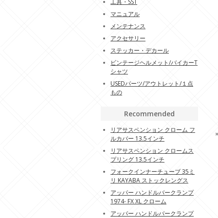
工具・SST
マニュアル
メンテナンス
アクセサリー
ステッカー・デカール
ビンテージヘルメット/バイカーT
シャツ
USEDパーツ/アウトレット/１点
もの
Recommended
リアサスペンション クローム フ
ルカバー 13.5インチ
リアサスペンション クロームス
プリング 13.5インチ
フォークインナーチューブ 35ミ
リ KAYABA ストックレングス
アッパー ハンドルバークランプ
1974- FX XL クローム
アッパー ハンドルバークランプ