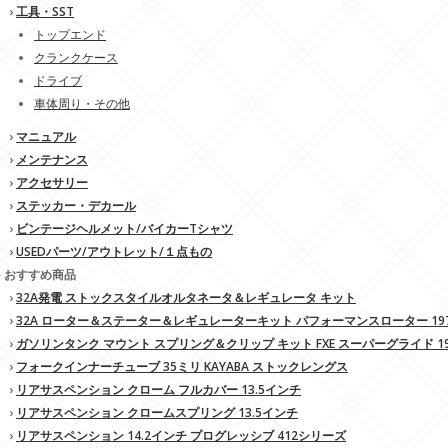
›
工具・SST
トップエンド
クランクケース
ドライブ
車体周り・その他
›
マニュアル
›
メンテナンス
›
アクセサリー
›
ステッカー・デカール
›
ビンテージヘルメット/バイカーTシャツ
›
USEDパーツ/アウトレット/１点もの
» おすすめ商品
›
32A発電 ストックスタイルオルタネータ＆レギュレータ キット
›
32A ローター＆ステーター＆レギュレーターキット パフォーマンスローター 1970
›
ガソリンタンク マウント スプリング＆クリップ キット FXE スーパーグライド 197
›
フォークインナーチューブ 35ミリ KAYABA ストックレングス
›
リアサスペンション クローム フルカバー 13.5インチ
›
リアサスペンション クロームスプリング 13.5インチ
›
リアサスペンション 14.2インチ プログレッシブ 412シリーズ