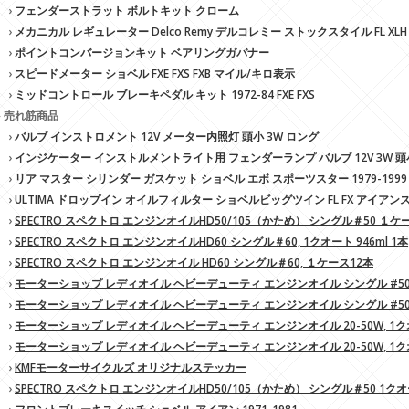
›
フェンダーストラット ボルトキット クローム
›
メカニカル レギュレーター Delco Remy デルコレミー ストックスタイル FL XLH
›
ポイントコンバージョンキット ベアリングガバナー
›
スピードメーター ショベル FXE FXS FXB マイル/キロ表示
›
ミッドコントロール ブレーキペダル キット 1972-84 FXE FXS
» 売れ筋商品
›
バルブ インストロメント 12V メーター内照灯 頭小 3W ロング
›
インジケーター インストルメントライト用 フェンダーランプ バルブ 12V 3W 頭
›
リア マスター シリンダー ガスケット ショベル エボ スポーツスター 1979-1999
›
ULTIMA ドロップイン オイルフィルター ショベルビッグツイン FL FX アイアン
›
SPECTRO スペクトロ エンジンオイルHD50/105（かため） シングル＃50 １ケ
›
SPECTRO スペクトロ エンジンオイルHD60 シングル＃60, 1クオート 946ml 1本
›
SPECTRO スペクトロ エンジンオイル HD60 シングル＃60, １ケース12本
›
モーターショップ レディオイル ヘビーデューティ エンジンオイル シングル #50, 1
›
モーターショップ レディオイル ヘビーデューティ エンジンオイル シングル #50, 
›
モーターショップ レディオイル ヘビーデューティ エンジンオイル 20-50W, 1クオー
›
モーターショップ レディオイル ヘビーデューティ エンジンオイル 20-50W, 1クオ
›
KMFモーターサイクルズ オリジナルステッカー
›
SPECTRO スペクトロ エンジンオイルHD50/105（かため） シングル＃50 1クオー