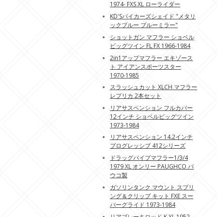
1974- FXS XL ローライダー
KD'Sバイカーズシェイド "メタリ
ックブルー ブルーミラー"
ショットガン マフラー ショベル
ビッグツイン FL FX 1966-1984
2in1アップマフラー エキゾース
ト アイアンスポーツスター
1970-1985
スラッシュカット XLCH マフラー
レプリカ 2本セット
リアサスペンション フルカバー
12インチ ショベルビッグツイン
1973-1984
リアサスペンション 14.2インチ
プログレッシブ 412シリーズ
ドラッグパイプマフラー1/3/4
1979 XL オンリー PAUGHCO パ
ウコ製
ガソリンタンク マウント スプリ
ング＆クリップ キット FXE スー
パーグライド 1973-1984
リアブレーキロッド K XL 1952-