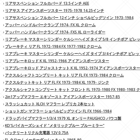
›
リアサスペンション フルカバード 13.5インチ AEE
›
リアサス アイアンスポーツスター 1975-1978 14.25インチ
›
リアサスペンション フルカバー 12インチ ショベルビッグツイン 1973-1984
›
アッパー ハンドルバークランプ 1974- FX XL クローム
›
アッパー ハンドルバークランプ 1974- FXS XL ローライダー
›
リアブレーキ マスターシリンダー ケルシーヘイズ タイプ 5/8 インチボア ビレット 
›
ブレーキティ リア FL 1972-1984 FX 1977-1982 クローム
›
リアブレーキ マスターシリンダー ケルシーヘイズ タイプ 3/4インチボア ビレット ク
›
リアブレーキロッド K XL 1952-1966 アイアンスポーツスター
›
リアブレーキロッド アジャストナット K XL 1952-1974 アイアンスポーツスタ
›
アクスルシャフトコンプリート キット リア FL FX 1973-1984 クローム
›
アクスルナットキット リア FL FX 1973-1984 XL 1979- ジンク
›
アクスルシャフトコンプリート キット フロント FL 1973-1980 FX 1980-1983
›
2in1アップマフラー エキゾースト アイアンスポーツスター 1957-85
›
スラッシュカット XLCH マフラー レプリカ 2本セット
›
ショットガン マフラー ショベルビッグツイン FL FX 1966-1984
›
ドラッグパイプマフラー1/3/4 1979 XL オンリー PAUGHCO パウコ製
›
KD'Sバイカーズシェイド "メタリックブルー ブルーミラー"
›
バッテリートリクル充電器 12V 0.75A
›
FL クロームメーターダッシュキット 1968-90