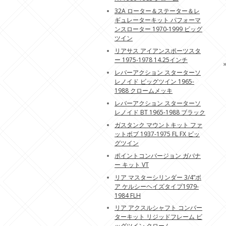
32A ローター＆ステーター＆レ
ギュレーターキット パフォーマ
ンスローター 1970-1999 ビッグ
ツイン
リアサス アイアンスポーツスタ
ー 1975-1978 14.25インチ
レバーアクション スターターソ
レノイド ビッグツイン 1965-
1988 クロームメッキ
レバーアクション スターターソ
レノイド BT 1965-1988 ブラック
ガスタンク マウントキット ファ
ットボブ 1937-1975 FL FX ビッ
グツイン
ポイントコンバージョン ガバナ
ー キット VT
リア マスターシリンダー 3/4”ボ
ア ケルシーヘイズタイプ1979-
1984 FLH
リア アクスルシャフト コンバー
ターキット リジッドフレーム ビ
ッグツイン クローム