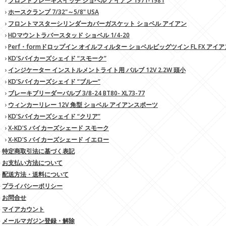
›
フロントブレーキスイッチ ショベル アイアン 1971-1981
›
ホースクランプ 7/32"～5/8" USA
›
フロントマスターシリンダーカバーガスケット ショベル アイアン
›
HDマウントラバースタッド ショベル 1/4-20
›
Perf・formドロップイン オイルフィルター ショベルビッグツイン FL FX アイ
›
KD'Sバイカーズシェイド “スモーク”
›
インジケーター インストルメントライト用 バルブ 12V 2.2W 頭小
›
KD'Sバイカーズシェイド “ブルー”
›
ブレーキブリーダーバルブ 3/8-24 BT80- XL73-77
›
ウィンカーリレー 12V 角型 ショベル アイアンスポーツ
›
KD'Sバイカーズシェイド “クリア”
›
X-KD'S バイカーズシェード スモーク
›
X-KD'S バイカーズシェード イエロー
»
特定商取引法に基づく表記
»
お支払い方法について
»
配送方法・送料について
»
プライバシーポリシー
»
お問合せ
»
マイアカウント
»
メールマガジン登録・解除