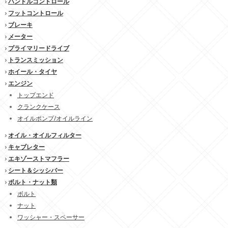
›
ハンドルコントロール
›
フットコントロール
›
ブレーキ
›
メーター
›
プライマリードライブ
›
トランスミッション
›
ホイール・タイヤ
›
エンジン
トップエンド
クランクケース
オイルポンプ/オイルライン
›
オイル・オイルフィルター
›
キャブレター
›
エキゾーストマフラー
›
シート＆シッシバー
›
ボルト・ナット類
ボルト
ナット
ワッシャー・スペーサー