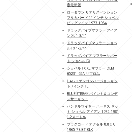
定最新版
ローダウン リアサスペンション
フルカバード 11インチ ショベル
ビッグツイン 1973-1984
ドラッグパイプマフラー アイア
ン XL 1-3/4"
ドラッグパイプマフラー ショベ
ル FX 1-3/4"
ドラッグパイプ マフラーサポー
ト ショベル FX
ショベル FX XL マフラー OEM
65231-65A リプロ品
H4ハロゲンコンバージョンキッ
ト 7インチ FL
BLUE STREAK ポイント＆コンデ
ンサーキット
ハンドルワイヤー ハーネス キッ
ト ショベル アイアン 1972-1981
1.2メートル
プラグコード アクセル 8.8ミリ
1965-78 BT BLK