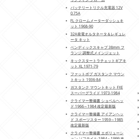
バッテリートリクル充電器 12V
0.75A
FL クロームメーターダッシュキ
ット 1968-90
32A発電オルタネータ＆レギュレ
ータ キット
ベンディックスキャブ 38mm フ
ランジ 調整式メインジェット
キックスタートラチェットギアキ
ット XL 1971-79
ファットボブ ガスタンク マウン
トキット 1936-84
ガスタンク マウントキット FXE
スーパーグライド 1973-1984
クライマー整備書 ショベルヘッ
ド 1966～1984 改定最新版
クライマー整備書 アイアンヘッ
ド スポーツスター 1959～1985
改定最新版
クライマー整備書 エボリューシ
ョン ソフテイル 1984～1999 改