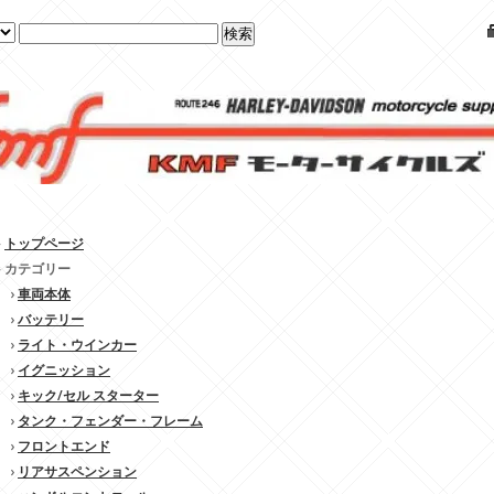
»
トップページ
» カテゴリー
›
車両本体
›
バッテリー
›
ライト・ウインカー
›
イグニッション
›
キック/セル スターター
›
タンク・フェンダー・フレーム
›
フロントエンド
›
リアサスペンション