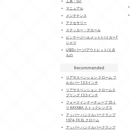
工具・SST
マニュアル
メンテナンス
アクセサリー
ステッカー・デカール
ビンテージヘルメット/バイカーT
シャツ
USEDパーツ/アウトレット/１点
もの
Recommended
リアサスペンション クローム フ
ルカバー 13.5インチ
リアサスペンション クロームス
プリング 13.5インチ
フォークインナーチューブ 35ミ
リ KAYABA ストックレングス
アッパー ハンドルバークランプ
1974- FX XL クローム
アッパー ハンドルバークランプ