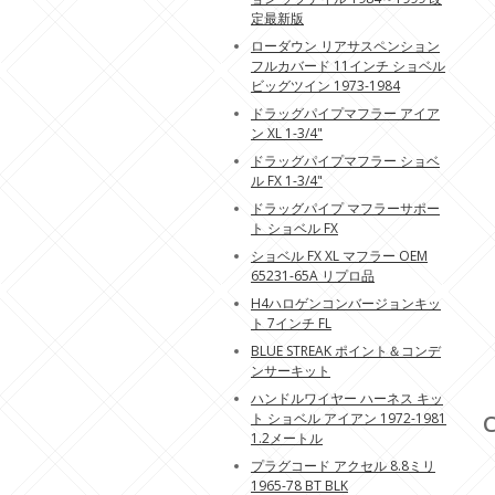
定最新版
ローダウン リアサスペンション
フルカバード 11インチ ショベル
ビッグツイン 1973-1984
ドラッグパイプマフラー アイア
ン XL 1-3/4"
ドラッグパイプマフラー ショベ
ル FX 1-3/4"
ドラッグパイプ マフラーサポー
ト ショベル FX
ショベル FX XL マフラー OEM
65231-65A リプロ品
H4ハロゲンコンバージョンキッ
ト 7インチ FL
BLUE STREAK ポイント＆コンデ
ンサーキット
ハンドルワイヤー ハーネス キッ
ト ショベル アイアン 1972-1981
C
1.2メートル
プラグコード アクセル 8.8ミリ
1965-78 BT BLK