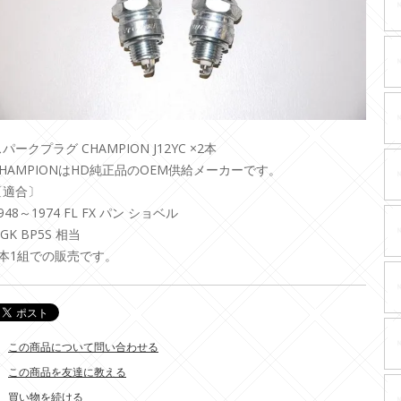
パークプラグ CHAMPION J12YC ×2本
CHAMPIONはHD純正品のOEM供給メーカーです。
〔適合〕
948～1974 FL FX パン ショベル
GK BP5S 相当
2本1組での販売です。
この商品について問い合わせる
この商品を友達に教える
買い物を続ける