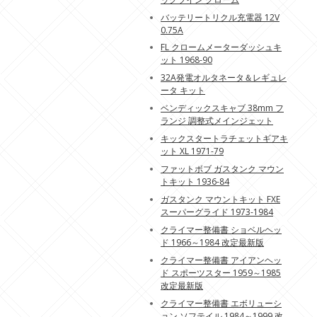
バッテリートリクル充電器 12V
0.75A
FL クロームメーターダッシュキ
ット 1968-90
32A発電オルタネータ＆レギュレ
ータ キット
ベンディックスキャブ 38mm フ
ランジ 調整式メインジェット
キックスタートラチェットギアキ
ット XL 1971-79
ファットボブ ガスタンク マウン
トキット 1936-84
ガスタンク マウントキット FXE
スーパーグライド 1973-1984
クライマー整備書 ショベルヘッ
ド 1966～1984 改定最新版
クライマー整備書 アイアンヘッ
ド スポーツスター 1959～1985
改定最新版
クライマー整備書 エボリューシ
ョン ソフテイル 1984～1999 改