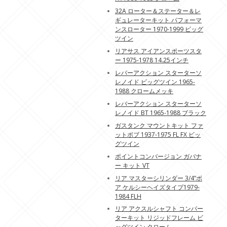
32A ローター＆ステーター＆レ
ギュレーターキット パフォーマ
ンスローター 1970-1999 ビッグ
ツイン
リアサス アイアンスポーツスタ
ー 1975-1978 14.25インチ
レバーアクション スターターソ
レノイド ビッグツイン 1965-
1988 クロームメッキ
レバーアクション スターターソ
レノイド BT 1965-1988 ブラック
ガスタンク マウントキット ファ
ットボブ 1937-1975 FL FX ビッ
グツイン
ポイントコンバージョン ガバナ
ー キット VT
リア マスターシリンダー 3/4”ボ
ア ケルシーヘイズタイプ1979-
1984 FLH
リア アクスルシャフト コンバー
ターキット リジッドフレーム ビ
ッグツイン クローム