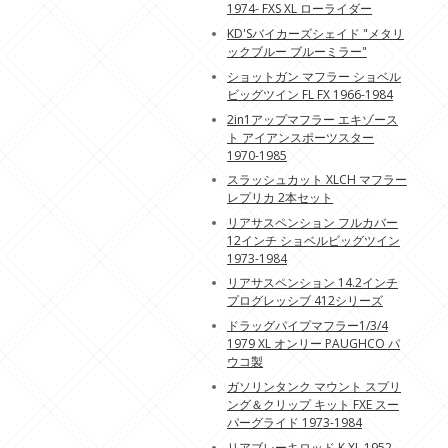
1974- FXS XL ローライダー
KD'Sバイカーズシェイド "メタリ
ックブルー ブルーミラー"
ショットガン マフラー ショベル
ビッグツイン FL FX 1966-1984
2in1アップマフラー エキゾース
ト アイアンスポーツスター
1970-1985
スラッシュカット XLCH マフラー
レプリカ 2本セット
リアサスペンション フルカバー
12インチ ショベルビッグツイン
1973-1984
リアサスペンション 14.2インチ
プログレッシブ 412シリーズ
ドラッグパイプマフラー1/3/4
1979 XL オンリー PAUGHCO パ
ウコ製
ガソリンタンク マウント スプリ
ング＆クリップ キット FXE スー
パーグライド 1973-1984
リアブレーキロッド K XL 1952-