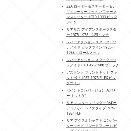
32A ローター＆ステーター＆レ
ギュレーターキット パフォーマ
ンスローター 1970-1999 ビッグ
ツイン
リアサス アイアンスポーツスタ
ー 1975-1978 14.25インチ
レバーアクション スターターソ
レノイド ビッグツイン 1965-
1988 クロームメッキ
レバーアクション スターターソ
レノイド BT 1965-1988 ブラック
ガスタンク マウントキット ファ
ットボブ 1937-1975 FL FX ビッ
グツイン
ポイントコンバージョン ガバナ
ー キット VT
リア マスターシリンダー 3/4”ボ
ア ケルシーヘイズタイプ1979-
1984 FLH
リア アクスルシャフト コンバー
ターキット リジッドフレーム ビ
ッグツイン クローム