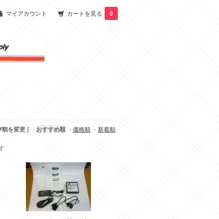
マイアカウント
カートを見る
0
び順を変更 ]
-
おすすめ順
-
価格順
-
新着順
ます