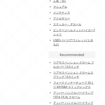
工具・SST
マニュアル
メンテナンス
アクセサリー
ステッカー・デカール
ビンテージヘルメット/バイカーT
シャツ
USEDパーツ/アウトレット/１点
もの
Recommended
リアサスペンション クローム フ
ルカバー 13.5インチ
リアサスペンション クロームス
プリング 13.5インチ
フォークインナーチューブ 35ミ
リ KAYABA ストックレングス
アッパー ハンドルバークランプ
1974- FX XL クローム
アッパー ハンドルバークランプ