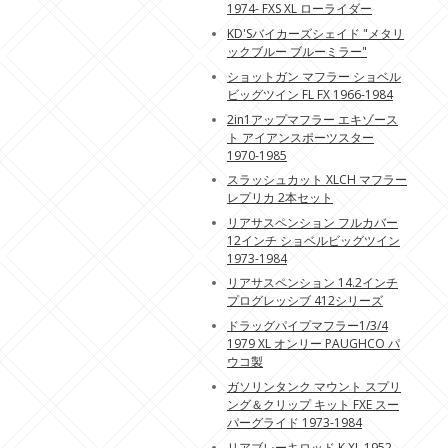
1974- FXS XL ローライダー
KD'Sバイカーズシェイド "メタリ
ックブルー ブルーミラー"
ショットガン マフラー ショベル
ビッグツイン FL FX 1966-1984
2in1アップマフラー エキゾース
ト アイアンスポーツスター
1970-1985
スラッシュカット XLCH マフラー
レプリカ 2本セット
リアサスペンション フルカバー
12インチ ショベルビッグツイン
1973-1984
リアサスペンション 14.2インチ
プログレッシブ 412シリーズ
ドラッグパイプマフラー1/3/4
1979 XL オンリー PAUGHCO パ
ウコ製
ガソリンタンク マウント スプリ
ング＆クリップ キット FXE スー
パーグライド 1973-1984
リアブレーキロッド K XL 1952-