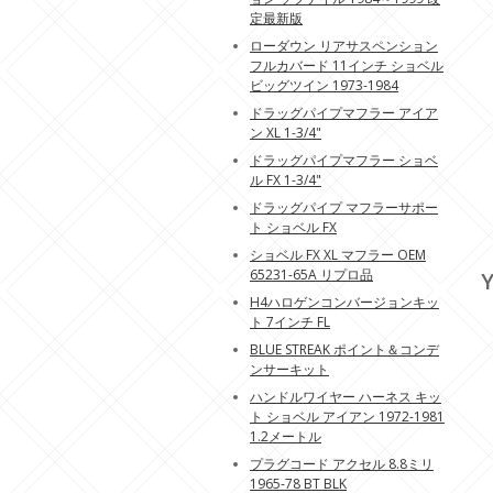
定最新版
ローダウン リアサスペンション
フルカバード 11インチ ショベル
ビッグツイン 1973-1984
ドラッグパイプマフラー アイア
ン XL 1-3/4"
ドラッグパイプマフラー ショベ
ル FX 1-3/4"
ドラッグパイプ マフラーサポー
ト ショベル FX
ショベル FX XL マフラー OEM
65231-65A リプロ品
Y
H4ハロゲンコンバージョンキッ
ト 7インチ FL
BLUE STREAK ポイント＆コンデ
ンサーキット
ハンドルワイヤー ハーネス キッ
ト ショベル アイアン 1972-1981
1.2メートル
プラグコード アクセル 8.8ミリ
1965-78 BT BLK