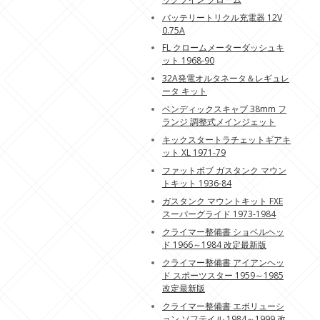
バッテリートリクル充電器 12V
0.75A
FL クロームメーターダッシュキ
ット 1968-90
32A発電オルタネータ＆レギュレ
ータ キット
ベンディックスキャブ 38mm フ
ランジ 調整式メインジェット
キックスタートラチェットギアキ
ット XL 1971-79
ファットボブ ガスタンク マウン
トキット 1936-84
ガスタンク マウントキット FXE
スーパーグライド 1973-1984
クライマー整備書 ショベルヘッ
ド 1966～1984 改定最新版
クライマー整備書 アイアンヘッ
ド スポーツスター 1959～1985
改定最新版
クライマー整備書 エボリューシ
ョン ソフテイル 1984～1999 改