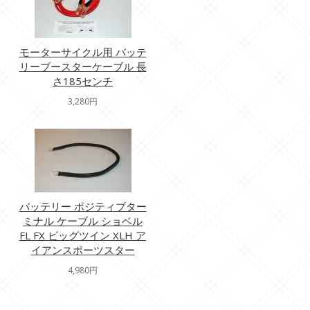
モーターサイクル用 バッテ
リーブースターケーブル 長
さ185センチ
3,280円
バッテリー ポジティブター
ミナル ケーブル ショベル
FL FX ビッグツイン XLH ア
イアンスポーツスター
4,980円