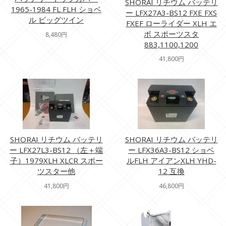
SHORAI リチウム バッテリ
1965-1984 FL FLH ショベ
ー LFX27A3-BS12 FXE FXS
ル ビッグツイン
FXEF ローライダー XLH エ
ボ スポーツスタ
8,480円
883,1100,1200
41,800円
SHORAI リチウム バッテリ
SHORAI リチウム バッテリ
ー LFX27L3-BS12 （左＋端
ー LFX36A3-BS12 ショベ
子）1979XLH XLCR スポー
ルFLH アイアンXLH YHD-
ツスター他
12 互換
41,800円
46,800円