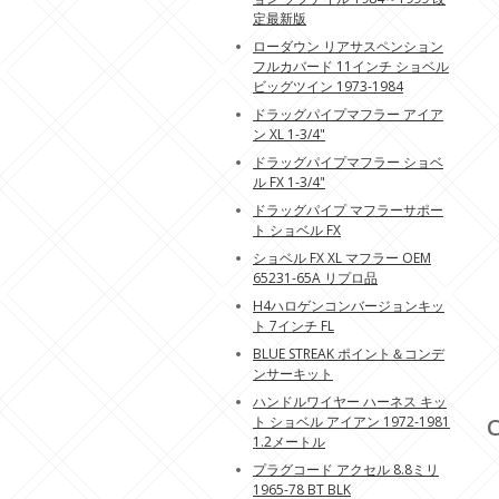
定最新版
ローダウン リアサスペンション
フルカバード 11インチ ショベル
ビッグツイン 1973-1984
ドラッグパイプマフラー アイア
ン XL 1-3/4"
ドラッグパイプマフラー ショベ
ル FX 1-3/4"
ドラッグパイプ マフラーサポー
ト ショベル FX
ショベル FX XL マフラー OEM
65231-65A リプロ品
H4ハロゲンコンバージョンキッ
ト 7インチ FL
BLUE STREAK ポイント＆コンデ
ンサーキット
ハンドルワイヤー ハーネス キッ
ト ショベル アイアン 1972-1981
C
1.2メートル
プラグコード アクセル 8.8ミリ
1965-78 BT BLK