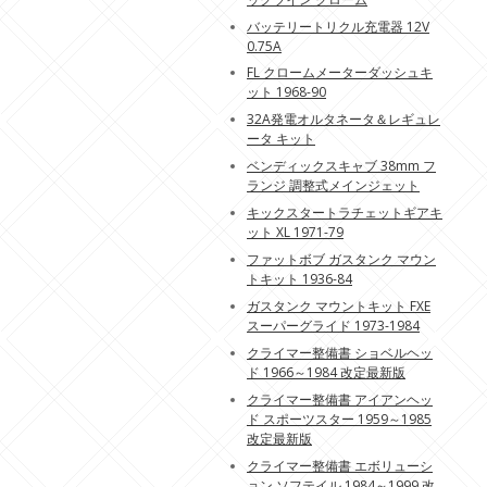
バッテリートリクル充電器 12V
0.75A
FL クロームメーターダッシュキ
ット 1968-90
32A発電オルタネータ＆レギュレ
ータ キット
ベンディックスキャブ 38mm フ
ランジ 調整式メインジェット
キックスタートラチェットギアキ
ット XL 1971-79
ファットボブ ガスタンク マウン
トキット 1936-84
ガスタンク マウントキット FXE
スーパーグライド 1973-1984
クライマー整備書 ショベルヘッ
ド 1966～1984 改定最新版
クライマー整備書 アイアンヘッ
ド スポーツスター 1959～1985
改定最新版
クライマー整備書 エボリューシ
ョン ソフテイル 1984～1999 改