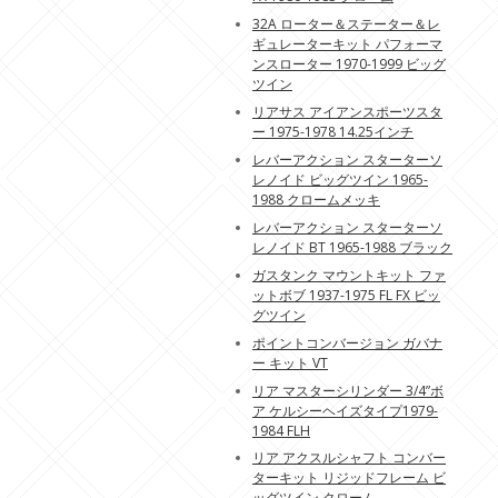
32A ローター＆ステーター＆レ
ギュレーターキット パフォーマ
ンスローター 1970-1999 ビッグ
ツイン
リアサス アイアンスポーツスタ
ー 1975-1978 14.25インチ
レバーアクション スターターソ
レノイド ビッグツイン 1965-
1988 クロームメッキ
レバーアクション スターターソ
レノイド BT 1965-1988 ブラック
ガスタンク マウントキット ファ
ットボブ 1937-1975 FL FX ビッ
グツイン
ポイントコンバージョン ガバナ
ー キット VT
リア マスターシリンダー 3/4”ボ
ア ケルシーヘイズタイプ1979-
1984 FLH
リア アクスルシャフト コンバー
ターキット リジッドフレーム ビ
ッグツイン クローム