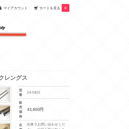
マイアカウント
カートを見る
0
ックレングス
型
24-0420
番
販
売
43,800円
価
格
在庫 0 お問い合わせくだ
在