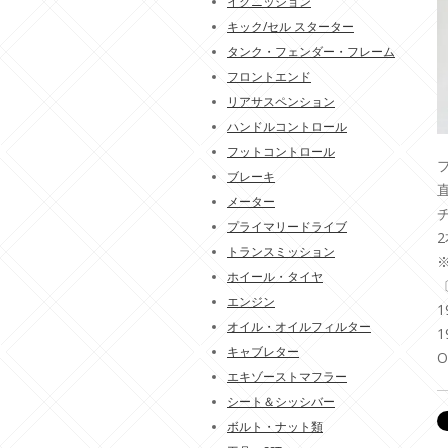
イグニッション
キック/セル スターター
タンク・フェンダー・フレーム
フロントエンド
リアサスペンション
ハンドルコントロール
フットコントロール
ブレーキ
直
メーター
チ
プライマリードライブ
トランスミッション
ホイール・タイヤ
エンジン
1
オイル・オイルフィルター
1
キャブレター
O
エキゾーストマフラー
シート＆シッシバー
ボルト・ナット類