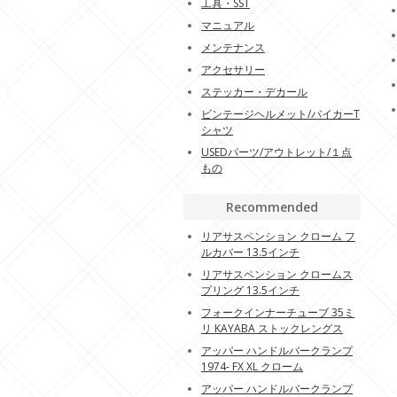
工具・SST
マニュアル
メンテナンス
アクセサリー
ステッカー・デカール
ビンテージヘルメット/バイカーT
シャツ
USEDパーツ/アウトレット/１点
もの
Recommended
リアサスペンション クローム フ
ルカバー 13.5インチ
リアサスペンション クロームス
プリング 13.5インチ
フォークインナーチューブ 35ミ
リ KAYABA ストックレングス
アッパー ハンドルバークランプ
1974- FX XL クローム
アッパー ハンドルバークランプ