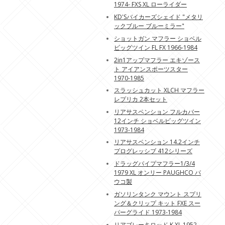
1974- FXS XL ローライダー
KD'Sバイカーズシェイド "メタリ
ックブルー ブルーミラー"
ショットガン マフラー ショベル
ビッグツイン FL FX 1966-1984
2in1アップマフラー エキゾース
ト アイアンスポーツスター
1970-1985
スラッシュカット XLCH マフラー
レプリカ 2本セット
リアサスペンション フルカバー
12インチ ショベルビッグツイン
1973-1984
リアサスペンション 14.2インチ
プログレッシブ 412シリーズ
ドラッグパイプマフラー1/3/4
1979 XL オンリー PAUGHCO パ
ウコ製
ガソリンタンク マウント スプリ
ング＆クリップ キット FXE スー
パーグライド 1973-1984
リアブレーキロッド K XL 1952-