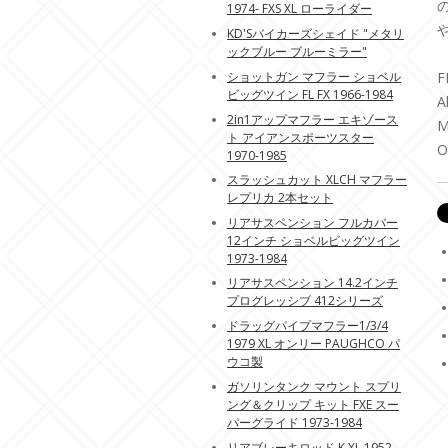
1974- FXS XL ローライダー
KD'Sバイカーズシェイド "メタリ
ックブルー ブルーミラー"
ショットガン マフラー ショベル
F
ビッグツイン FL FX 1966-1984
A
2in1アップマフラー エキゾース
M
ト アイアンスポーツスター
O
1970-1985
スラッシュカット XLCH マフラー
レプリカ 2本セット
リアサスペンション フルカバー
12インチ ショベルビッグツイン
1973-1984
リアサスペンション 14.2インチ
プログレッシブ 412シリーズ
ドラッグパイプマフラー1/3/4
1979 XL オンリー PAUGHCO パ
ウコ製
ガソリンタンク マウント スプリ
ング＆クリップ キット FXE スー
パーグライド 1973-1984
リアブレーキロッド K XL 1952-