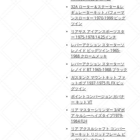
32A ローター＆ステーター＆レ
ギュレーターキット パフォーマ
ンスローター 1970-1999 ビッグ
ツイン
リアサス アイアンスポーツスタ
ー 1975-1978 14.25インチ
レバーアクション スターターソ
レノイド ビッグツイン 1965-
1988 クロームメッキ
レバーアクション スターターソ
レノイド BT 1965-1988 ブラック
ガスタンク マウントキット ファ
ットボブ 1937-1975 FL FX ビッ
グツイン
ポイントコンバージョン ガバナ
ー キット VT
リア マスターシリンダー 3/4”ボ
ア ケルシーヘイズタイプ1979-
1984 FLH
リア アクスルシャフト コンバー
ターキット リジッドフレーム ビ
ッグツイン クローム