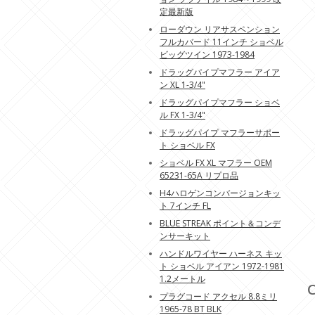
定最新版
ローダウン リアサスペンション
フルカバード 11インチ ショベル
ビッグツイン 1973-1984
ドラッグパイプマフラー アイア
ン XL 1-3/4"
ドラッグパイプマフラー ショベ
ル FX 1-3/4"
ドラッグパイプ マフラーサポー
ト ショベル FX
ショベル FX XL マフラー OEM
65231-65A リプロ品
H4ハロゲンコンバージョンキッ
ト 7インチ FL
BLUE STREAK ポイント＆コンデ
ンサーキット
ハンドルワイヤー ハーネス キッ
ト ショベル アイアン 1972-1981
1.2メートル
C
プラグコード アクセル 8.8ミリ
1965-78 BT BLK