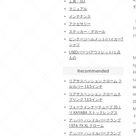
工具・SST
マニュアル
メンテナンス
アクセサリー
ステッカー・デカール
ビンテージヘルメット/バイカーT
シャツ
USEDパーツ/アウトレット/１点
M
もの
s
Recommended
H
c
リアサスペンション クローム フ
ルカバー 13.5インチ
w
o
リアサスペンション クロームス
プリング 13.5インチ
s
フォークインナーチューブ 35ミ
リ KAYABA ストックレングス
アッパー ハンドルバークランプ
1974- FX XL クローム
アッパー ハンドルバークランプ