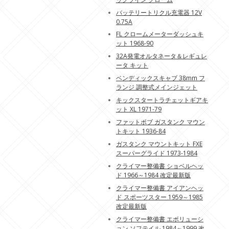
バッテリートリクル充電器 12V
0.75A
FL クロームメーターダッシュキ
ット 1968-90
32A発電オルタネータ＆レギュレ
ータ キット
ベンディックスキャブ 38mm フ
ランジ 調整式メインジェット
キックスタートラチェットギアキ
ット XL 1971-79
ファットボブ ガスタンク マウン
トキット 1936-84
ガスタンク マウントキット FXE
スーパーグライド 1973-1984
クライマー整備書 ショベルヘッ
ド 1966～1984 改定最新版
クライマー整備書 アイアンヘッ
ド スポーツスター 1959～1985
改定最新版
クライマー整備書 エボリューシ
ョン ソフテイル 1984～1999 改