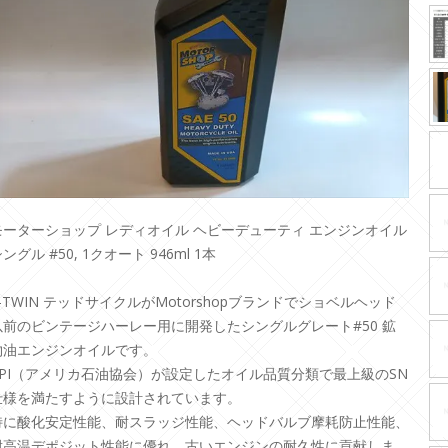
モーターショップ レディオイル ヘビーデューティ エンジンオイル
ングル #50, 1クオート 946ml 1本
V-TWIN テッドサイクルがMotorshopブランドでショベルヘッド
以前のビンテージハーレー用に開発したシングルグレート#50 鉱
物油エンジンオイルです。
API（アメリカ石油協会）が設定したオイル品質分類で最上級のSN
仕様を満たすように設計されています。
特に酸化安定性能、耐スラッジ性能、ヘッドバルブ摩耗防止性能、
耐高温デポジット性能に優れ、古いエンジンの耐久性に貢献しま